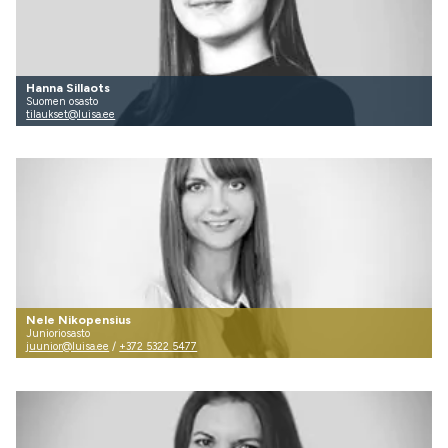
Hanna Sillaots
Suomen osasto
tilaukset@luisa.ee
Nele Nikopensius
Junioriosasto
juunior@luisa.ee
/
+372 5322 5477