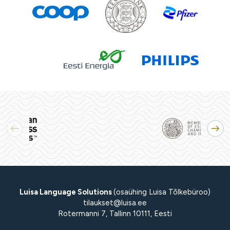
Luisa Language Solutions
(osaühing Luisa Tõlkebüroo)
tilaukset@luisa.ee
Rotermanni 7, Tallinn 10111, Eesti