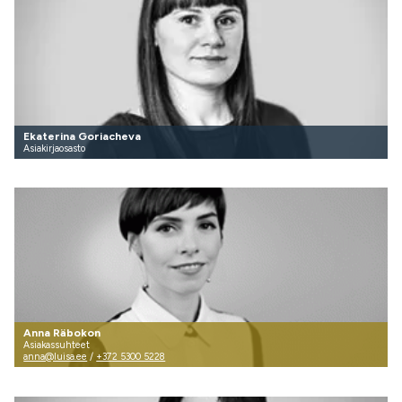
Ekaterina Goriacheva
Asiakirjaosasto
Anna Räbokon
Asiakassuhteet
anna@luisa.ee
/
+372 5300 5228