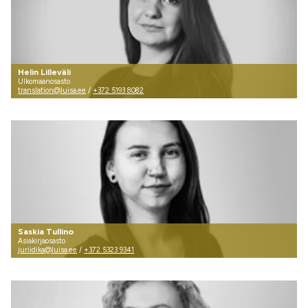
Helin Lilleväli
Ulkomaanosasto
translation@luisa.ee
/
+372 5193 8082
Saskia Tullino
Asiakirjaosasto
juriidika@luisa.ee
/
+372 5323 9341