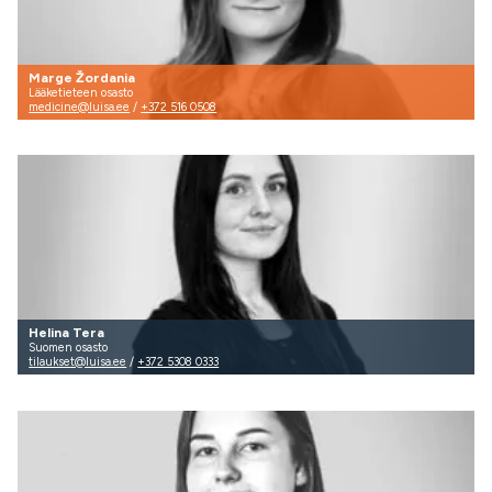
Marge Žordania
Lääketieteen osasto
medicine@luisa.ee
/
+372 516 0508
Helina Tera
Suomen osasto
tilaukset@luisa.ee
/
+372 5308 0333