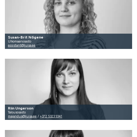
Susan-Brit Nõgene
Ulkomaanosasto
assistant@luisa.ee
Riin Ungerson
Talousosasto
majandus@luisa.ee
/
+372 5323 9341