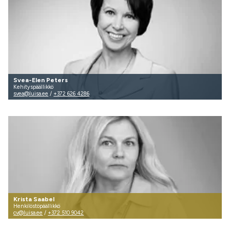
Svea-Elen Peters
Kehityspäällikkö
svea@luisa.ee
/
+372 626 4286
Krista Saabel
Henkilöstöpäällikkö
cv@luisa.ee
/
+372 510 9042