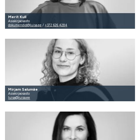
Merit Kull
Asiakirjaosasto
dokumendid@luisa.ee
/
+372 626 4284
Mirjam Salumäe
Asiakirjaosasto
luisa@luisa.ee