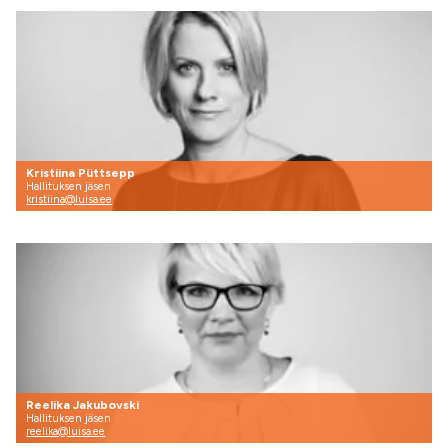
Kristiina Püttsepp
Hallituksen jäsen
kristiina@luisa.ee
Reelika Jakubovski
Hallituksen jäsen
reelika@luisa.ee