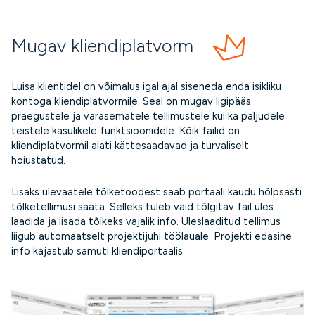
Mugav kliendiplatvorm
Luisa klientidel on võimalus igal ajal siseneda enda isikliku
kontoga kliendiplatvormile. Seal on mugav ligipääs
praegustele ja varasematele tellimustele kui ka paljudele
teistele kasulikele funktsioonidele. Kõik failid on
kliendiplatvormil alati kättesaadavad ja turvaliselt
hoiustatud.
Lisaks ülevaatele tõlketöödest saab portaali kaudu hõlpsasti
tõlketellimusi saata. Selleks tuleb vaid tõlgitav fail üles
laadida ja lisada tõlkeks vajalik info. Üleslaaditud tellimus
liigub automaatselt projektijuhi töölauale. Projekti edasine
info kajastub samuti kliendiportaalis.