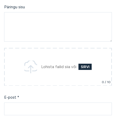
Päringu sisu
Lohista failid siia
või
SIRVI
0
/ 10
E-post *