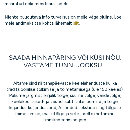
määratud dokumendikaustadele.
Kliente puudutava info turvalisus on meile väga oluline. Loe
meie andmekaitse kohta lähemalt
siit
.
SAADA HINNAPÄRING VÕI KÜSI NÕU.
VASTAME TUNNI JOOKSUL.
Aitame sind nii tänapäevaste keelelahenduste kui ka
traditsioonilise tõlkimise ja toimetamisega (üle 150 keeles).
Pakume järgmist: kirjalik tõlge, suuline tõlge, vandetõlge,
keelekoolitused- ja testid, subtiitrite loomine ja tõlge,
kujundus-küljendustööd, AI loodud tekstide ning tõlgete
toimetamine, masintõlge ja selle järeltoimetamine,
transkribeerimine jpm.