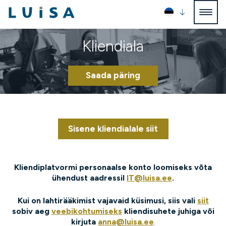
Kliendiala
Saada päring
Sisene kliendialale siit
Kliendiplatvormi personaalse konto loomiseks võta
ühendust aadressil
IT@luisa.ee
.
Kui on lahtirääkimist vajavaid küsimusi, siis vali
siit
sobiv aeg
veebikohtumiseks
kliendisuhete juhiga või
kirjuta
anna@luisa.ee
.