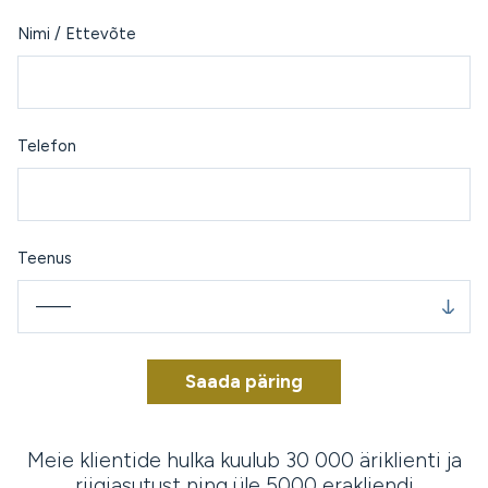
Nimi / Ettevõte
Telefon
Teenus
——
Meie klientide hulka kuulub 30 000 äriklienti ja
riigiasutust ning üle 5000 erakliendi